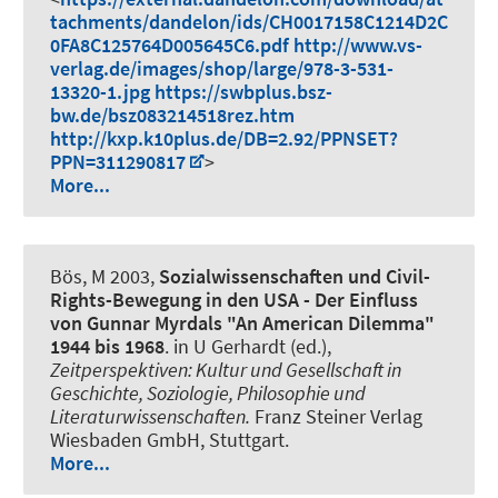
tachments/dandelon/ids/CH0017158C1214D2C
0FA8C125764D005645C6.pdf http://www.vs-
verlag.de/images/shop/large/978-3-531-
13320-1.jpg https://swbplus.bsz-
bw.de/bsz083214518rez.htm
http://kxp.k10plus.de/DB=2.92/PPNSET?
PPN=311290817
>
More...
Bös, M
2003,
Sozialwissenschaften und Civil-
Rights-Bewegung in den USA - Der Einfluss
von Gunnar Myrdals "An American Dilemma"
1944 bis 1968
. in U Gerhardt (ed.),
Zeitperspektiven: Kultur und Gesellschaft in
Geschichte, Soziologie, Philosophie und
Literaturwissenschaften.
Franz Steiner Verlag
Wiesbaden GmbH, Stuttgart.
More...