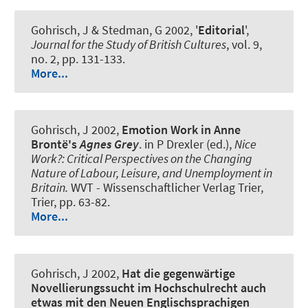
Gohrisch, J
& Stedman, G 2002, '
Editorial
',
Journal for the Study of British Cultures
, vol. 9,
no. 2, pp. 131-133.
More...
Gohrisch, J
2002,
Emotion Work in Anne
Brontë's
Agnes Grey
. in P Drexler (ed.),
Nice
Work?
:
Critical Perspectives on the Changing
Nature of Labour, Leisure, and Unemployment in
Britain
.
WVT - Wissenschaftlicher Verlag Trier,
Trier, pp. 63-82.
More...
Gohrisch, J
2002,
Hat die gegenwärtige
Novellierungssucht im Hochschulrecht auch
etwas mit den Neuen Englischsprachigen