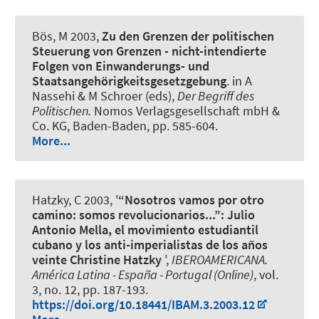
Bös, M
2003,
Zu den Grenzen der politischen
Steuerung von Grenzen - nicht-intendierte
Folgen von Einwanderungs- und
Staatsangehörigkeitsgesetzgebung
. in A
Nassehi & M Schroer (eds),
Der Begriff des
Politischen.
Nomos Verlagsgesellschaft mbH &
Co. KG, Baden-Baden, pp. 585-604.
More...
Hatzky, C
2003, '
“Nosotros vamos por otro
camino: somos revolucionarios...”: Julio
Antonio Mella, el movimiento estudiantil
cubano y los anti-imperialistas de los años
veinte Christine Hatzky
',
IBEROAMERICANA.
América Latina - España - Portugal (Online)
, vol.
3, no. 12, pp. 187-193.
https://doi.org/10.18441/IBAM.3.2003.12