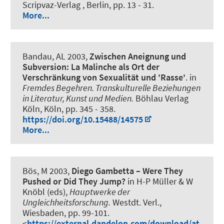
Scripvaz-Verlag , Berlin, pp. 13 - 31.
More...
Bandau, AL
2003,
Zwischen Aneignung und
Subversion: La Malinche als Ort der
Verschränkung von Sexualität und 'Rasse'
. in
Fremdes Begehren. Transkulturelle Beziehungen
in Literatur, Kunst und Medien.
Böhlau Verlag
Köln, Köln, pp. 345 - 358.
https://doi.org/10.15488/14575
More...
Bös, M
2003,
Diego Gambetta – Were They
Pushed or Did They Jump?
in H-P Müller & W
Knöbl (eds),
Hauptwerke der
Ungleichheitsforschung.
Westdt. Verl.,
Wiesbaden, pp. 99-101.
<
https://external.dandelon.com/download/at