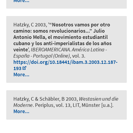
More...
Hatzky, C
2003, '
“Nosotros vamos por otro
camino: somos revolucionarios...” Julio
Antonio Mella, el movimiento estudiantil
cubano y los anti-imperialistas de los años
veinte
',
IBEROAMERICANA. América Latina -
España - Portugal (Online)
, vol. 3.
https://doi.org/10.18441/ibam.3.2003.12.187-
193
More...
Hatzky, C
& Schäbler, B 2003,
Westasien und die
Moderne
. Periplus, vol. 13, LIT, Münster [u.a.].
More...