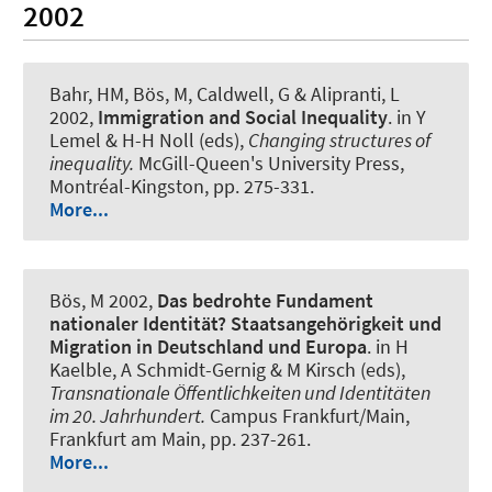
2002
Bahr, HM
, Bös, M
, Caldwell, G & Alipranti, L
2002,
Immigration and Social Inequality
. in Y
Lemel & H-H Noll (eds),
Changing structures of
inequality.
McGill-Queen's University Press,
Montréal-Kingston, pp. 275-331.
More...
Bös, M
2002,
Das bedrohte Fundament
nationaler Identität? Staatsangehörigkeit und
Migration in Deutschland und Europa
. in H
Kaelble, A Schmidt-Gernig & M Kirsch (eds),
Transnationale Öffentlichkeiten und Identitäten
im 20. Jahrhundert.
Campus Frankfurt/Main,
Frankfurt am Main, pp. 237-261.
More...