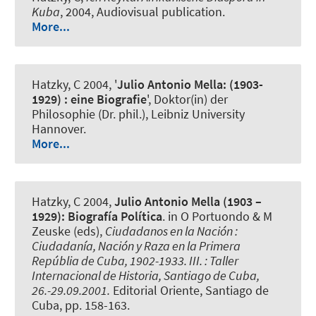
Kuba
, 2004, Audiovisual publication.
More...
Hatzky, C
2004, '
Julio Antonio Mella: (1903-
1929) : eine Biografie
', Doktor(in) der
Philosophie (Dr. phil.), Leibniz University
Hannover.
More...
Hatzky, C
2004,
Julio Antonio Mella (1903 –
1929): Biografía Política
. in O Portuondo & M
Zeuske (eds),
Ciudadanos en la Nación :
Ciudadanía, Nación y Raza en la Primera
Repúblia de Cuba, 1902-1933. III. : Taller
Internacional de Historia, Santiago de Cuba,
26.-29.09.2001.
Editorial Oriente, Santiago de
Cuba, pp. 158-163.