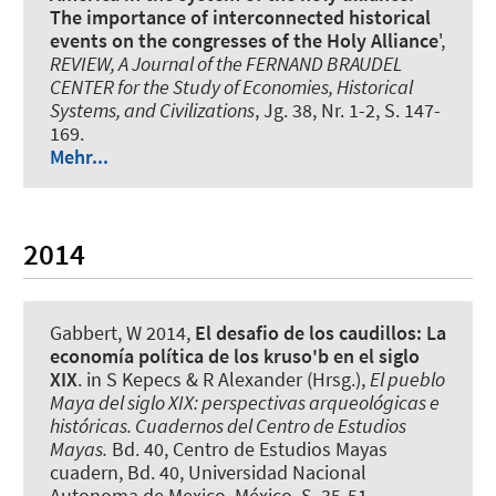
The importance of interconnected historical
events on the congresses of the Holy Alliance
',
REVIEW, A Journal of the FERNAND BRAUDEL
CENTER for the Study of Economies, Historical
Systems, and Civilizations
, Jg. 38, Nr. 1-2, S. 147-
169.
Mehr...
2014
Gabbert, W
2014,
El desafio de los caudillos: La
economía política de los kruso'b en el siglo
XIX
. in S Kepecs & R Alexander (Hrsg.),
El pueblo
Maya del siglo XIX: perspectivas arqueológicas e
históricas. Cuadernos del Centro de Estudios
Mayas.
Bd. 40, Centro de Estudios Mayas
cuadern, Bd. 40, Universidad Nacional
Autonoma de Mexico, México, S. 35-51.