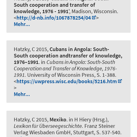
South cooperation and transfer of
knowledge, 1976 - 1991
', Madison, Wisconsin.
<
http://d-nb.info/1067878254/04
>
Mehr...
Hatzky, C
2015,
Cubans in Angola: South-
South cooperation andtransfer of knowledge,
1976–1991
. in
Cubans in Angola: South-South
Cooperation and Transfer of Knowledge, 1976-
1991.
University of Wisconsin Press, S. 1-388.
<
https://uwpress.wisc.edu/books/5216.htm
>
Mehr...
Hatzky, C
2015,
Mexiko
. in H Hiery (Hrsg.),
Lexikon für Überseegeschichte.
Franz Steiner
Verlag Wiesbaden GmbH, Stuttgart, S. 537-540.