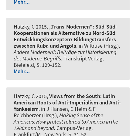
Mehr...
Hatzky, C
2015,
„Trans-Modernen": Süd-Süd-
Kooperationen als Alternative zu Nord-Süd
Entwicklungskonzepten? Bildungstransfers
zwischen Kuba und Angola
. in W Kruse (Hrsg.),
Andere Modernen?: Beiträge zur Historisierung
des Moderne-Begriffs.
Transkript Verlag,
Bielefeld, S. 129-152.
Mehr...
Hatzky, C
2015,
Views from the South: Latin
American Roots of Anti-Imperialism and Anti-
Yankeeism
. in J Hansen, C Helm & F
Reichherzer (Hrsg.),
Making Sense of the
Americas: How protest related to America in the
1980s and beyond.
Campus-Verlag,
Frankfurt/M., New York, S. 31-52.