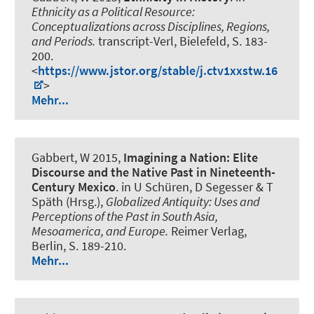
Ethnicity as a Political Resource:
Conceptualizations across Disciplines, Regions,
and Periods.
transcript-Verl, Bielefeld, S. 183-
200.
<
https://www.jstor.org/stable/j.ctv1xxstw.16
>
Mehr...
Gabbert, W
2015,
Imagining a Nation: Elite
Discourse and the Native Past in Nineteenth-
Century Mexico
. in U Schüren, D Segesser & T
Späth (Hrsg.),
Globalized Antiquity: Uses and
Perceptions of the Past in South Asia,
Mesoamerica, and Europe.
Reimer Verlag,
Berlin, S. 189-210.
Mehr...