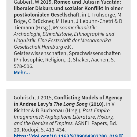
Gabbert, W
2015,
Romeo und Julia in Yucatán:
liberaler Diskurs und sozialer Konflikt in einer
postkolonialen Gesellschaft
. in L Frühsorge, M
Böge, C Brückner, M Heun, J Lebuhn-Chetri & D
Tiemann (Hrsg.),
Mesoamerikanistik:
Archäologie, Ethnohistorie, Ethnographie und
Linguistik. Eine Festschrift der Mesoamerika-
Gesellschaft Hamburg e.V. .
Geisteswissenschaften, Sprachwissenschaften
(Philosophie, Religion,...), Shaker, Aachen, S.
578-596.
Mehr...
Gohrisch, J
2015,
Conflicting Models of Agency
in Andrea Levy’s
The Long Song
(2010)
. in V
Richter & B Buchenau (Hrsg.),
Post-Empire
Imaginaries?
:
Anglophone Literature, History,
and the Demise of Empires
.
ASNEL Papers, Bd.
20, Rodopi, S. 413-434.
https://doi.org/10.1163/9789004302280_019