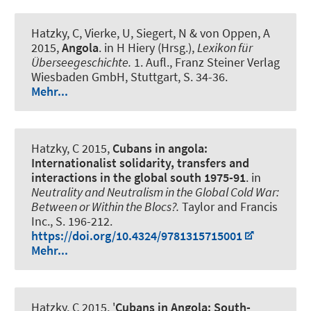
Hatzky, C
, Vierke, U, Siegert, N & von Oppen, A
2015,
Angola
. in H Hiery (Hrsg.),
Lexikon für
Überseegeschichte.
1. Aufl., Franz Steiner Verlag
Wiesbaden GmbH, Stuttgart, S. 34-36.
Mehr...
Hatzky, C
2015,
Cubans in angola:
Internationalist solidarity, transfers and
interactions in the global south 1975-91
. in
Neutrality and Neutralism in the Global Cold War:
Between or Within the Blocs?.
Taylor and Francis
Inc., S. 196-212.
https://doi.org/10.4324/9781315715001
Mehr...
Hatzky, C
2015, '
Cubans in Angola: South-