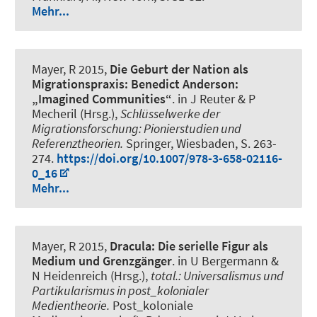
Mehr...
Mayer, R
2015,
Die Geburt der Nation als
Migrationspraxis: Benedict Anderson:
„Imagined Communities“
. in J Reuter & P
Mecheril (Hrsg.),
Schlüsselwerke der
Migrationsforschung: Pionierstudien und
Referenztheorien.
Springer, Wiesbaden, S. 263-
274.
https://doi.org/10.1007/978-3-658-02116-
0_16
Mehr...
Mayer, R
2015,
Dracula: Die serielle Figur als
Medium und Grenzgänger
. in U Bergermann &
N Heidenreich (Hrsg.),
total.: Universalismus und
Partikularismus in post_kolonialer
Medientheorie.
Post_koloniale