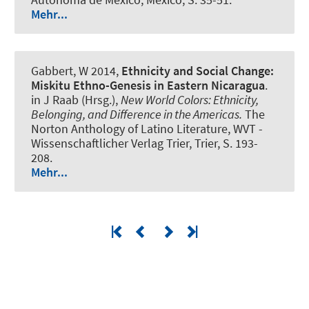
Mehr...
Gabbert, W
2014,
Ethnicity and Social Change:
Miskitu Ethno-Genesis in Eastern Nicaragua
.
in J Raab (Hrsg.),
New World Colors: Ethnicity,
Belonging, and Difference in the Americas.
The
Norton Anthology of Latino Literature, WVT -
Wissenschaftlicher Verlag Trier, Trier, S. 193-
208.
Mehr...