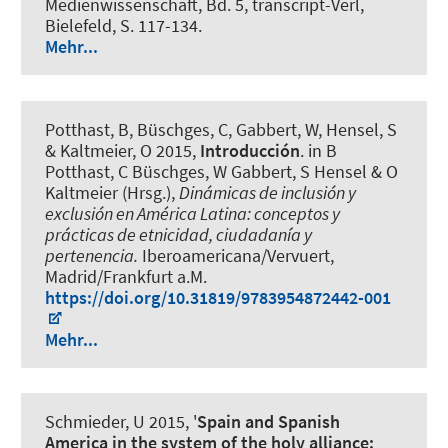
Medienwissenschaft, Bd. 5, transcript-Verl,
Bielefeld, S. 117-134.
Mehr...
Potthast, B, Büschges, C
, Gabbert, W
, Hensel, S
& Kaltmeier, O 2015,
Introducción
. in B
Potthast, C Büschges, W Gabbert, S Hensel & O
Kaltmeier (Hrsg.),
Dinámicas de inclusión y
exclusión en América Latina: conceptos y
prácticas de etnicidad, ciudadanía y
pertenencia.
Iberoamericana/Vervuert,
Madrid/Frankfurt a.M.
https://doi.org/10.31819/9783954872442-001
Mehr...
Schmieder, U
2015, '
Spain and Spanish
America in the system of the holy alliance: