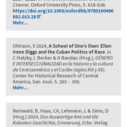
Cinema.
Oxford University Press, S. 618-638.
https://doi.org/10.1093/oxfordhb/9780190496
692.013.28
Mehr...
Ohlraun, V
2024,
A School of One’s Own: Ellen
Irene Diggs and the Cuban Politics of Race
. in
C Hatzky, L Becker & A Bandau (Hrsg.),
GÉNERO
E INTERSECCIONALIDAD en la historia y la cultura
de Centroamérica y el Caribe (siglos XIX y XX).
Center for Historical Research of Central
America, San José, S. 265 – 306.
Mehr...
Reinwald, B
, Haas, CA, Lehmann, L & Simo, D
(Hrsg.) 2024,
Das Auswärtige Amt und die
Kolonien: Geschichte, Erinnerung, Erbe
. Verlag