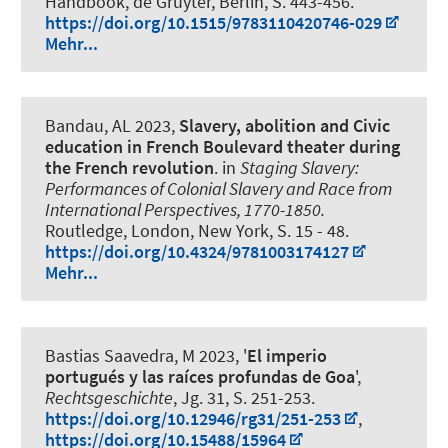
Handbook, de Gruyter, Berlin, S. 443-456.
https://doi.org/10.1515/9783110420746-029
Mehr...
Bandau, AL
2023,
Slavery, abolition and Civic
education in French Boulevard theater during
the French revolution
. in
Staging Slavery:
Performances of Colonial Slavery and Race from
International Perspectives, 1770-1850.
Routledge, London, New York, S. 15 - 48.
https://doi.org/10.4324/9781003174127
Mehr...
Bastias Saavedra, M
2023, '
El imperio
portugués y las raíces profundas de Goa
',
Rechtsgeschichte
, Jg. 31, S. 251-253.
https://doi.org/10.12946/rg31/251-253
,
https://doi.org/10.15488/15964