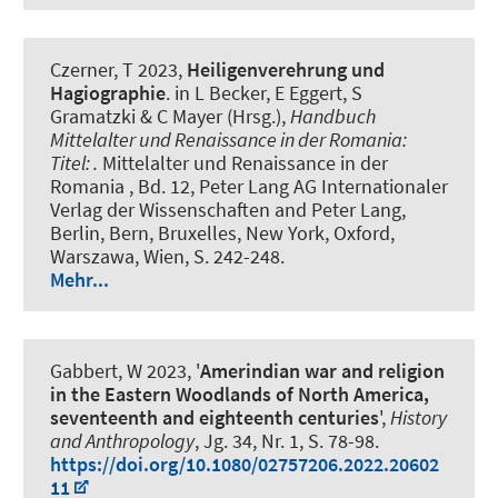
Czerner, T
2023,
Heiligenverehrung und
Hagiographie
. in L Becker, E Eggert, S
Gramatzki & C Mayer (Hrsg.),
Handbuch
Mittelalter und Renaissance in der Romania:
Titel: .
Mittelalter und Renaissance in der
Romania , Bd. 12, Peter Lang AG Internationaler
Verlag der Wissenschaften and Peter Lang,
Berlin, Bern, Bruxelles, New York, Oxford,
Warszawa, Wien, S. 242-248.
Mehr...
Gabbert, W
2023, '
Amerindian war and religion
in the Eastern Woodlands of North America,
seventeenth and eighteenth centuries
',
History
and Anthropology
, Jg. 34, Nr. 1, S. 78-98.
https://doi.org/10.1080/02757206.2022.20602
11