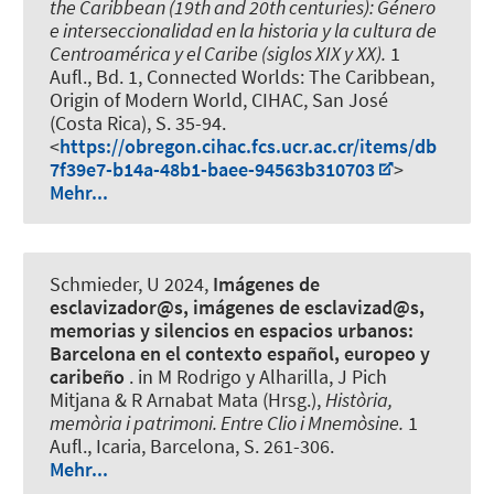
the Caribbean (19th and 20th centuries): Género
e interseccionalidad en la historia y la cultura de
Centroamérica y el Caribe (siglos XIX y XX).
1
Aufl., Bd. 1, Connected Worlds: The Caribbean,
Origin of Modern World, CIHAC, San José
(Costa Rica), S. 35-94.
<
https://obregon.cihac.fcs.ucr.ac.cr/items/db
7f39e7-b14a-48b1-baee-94563b310703
>
Mehr...
Schmieder, U
2024,
Imágenes de
esclavizador@s, imágenes de esclavizad@s,
memorias y silencios en espacios urbanos:
Barcelona en el contexto español, europeo y
caribeño
. in M Rodrigo y Alharilla, J Pich
Mitjana & R Arnabat Mata (Hrsg.),
Història,
memòria i patrimoni. Entre Clio i Mnemòsine.
1
Aufl., Icaria, Barcelona, S. 261-306.
Mehr...