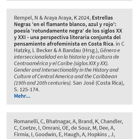
Rempel, N
& Araya Araya, K 2024,
Estrellas
Negras 'en el flamante blanco, azul y rojo':
poesía 'rotundamente negra' de los siglos XX
y XXI - una perspectiva literaria conjunta del
pensamiento afrofeminista en Costa Rica
. in C
Hatzky, L Becker & A Bandau (Hrsg.),
Género e
interseccionalidad en la historia y la cultura de
Centroamérica y el Caribe (siglos XIX y XX).
Gender and Intersectionality in the History and
Culture of Central America and the Caribbean
(19th and 20th centuries).
San José (Costa Rica),
S. 125-174.
Mehr...
Romanelli, C, Bhatnagar, A, Brand, K, Chandler,
C, Coetze, I, Omrani, OE, de Souz, M, Dee, A,
Firmia, I, Goodwin, E, Haugh, A, Hopkins , J,