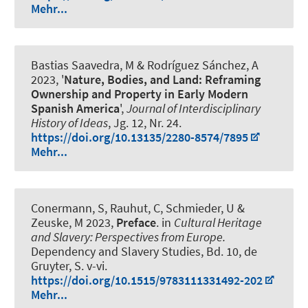
Mehr...
Bastias Saavedra, M
& Rodríguez Sánchez, A
2023, '
Nature, Bodies, and Land: Reframing
Ownership and Property in Early Modern
Spanish America
',
Journal of Interdisciplinary
History of Ideas
, Jg. 12, Nr. 24.
https://doi.org/10.13135/2280-8574/7895
Mehr...
Conermann, S, Rauhut, C
, Schmieder, U
&
Zeuske, M 2023,
Preface
. in
Cultural Heritage
and Slavery: Perspectives from Europe.
Dependency and Slavery Studies, Bd. 10, de
Gruyter, S. v-vi.
https://doi.org/10.1515/9783111331492-202
Mehr...