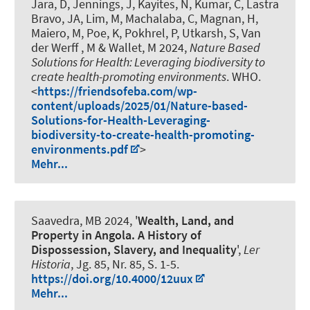
Jara, D, Jennings, J, Kayites, N, Kumar, C
, Lastra
Bravo, JA
, Lim, M, Machalaba, C, Magnan, H,
Maiero, M, Poe, K, Pokhrel, P, Utkarsh, S, Van
der Werff , M & Wallet, M 2024,
Nature Based
Solutions for Health: Leveraging biodiversity to
create health-promoting environments
. WHO.
<
https://friendsofeba.com/wp-
content/uploads/2025/01/Nature-based-
Solutions-for-Health-Leveraging-
biodiversity-to-create-health-promoting-
environments.pdf
>
Mehr...
Saavedra, MB
2024, '
Wealth, Land, and
Property in Angola. A History of
Dispossession, Slavery, and Inequality
',
Ler
Historia
, Jg. 85, Nr. 85, S. 1-5.
https://doi.org/10.4000/12uux
Mehr...