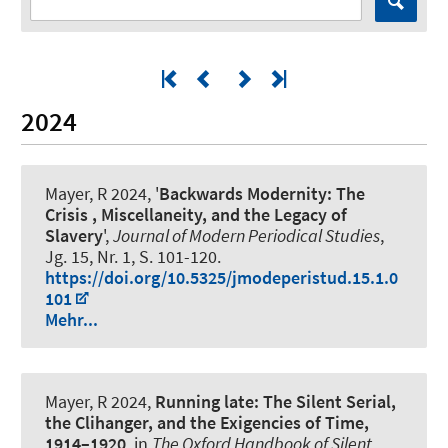
2024
Mayer, R
2024, '
Backwards Modernity: The
Crisis , Miscellaneity, and the Legacy of
Slavery
',
Journal of Modern Periodical Studies
,
Jg. 15, Nr. 1, S. 101-120.
https://doi.org/10.5325/jmodeperistud.15.1.0
101
Mehr...
Mayer, R
2024,
Running late: The Silent Serial,
the Clihanger, and the Exigencies of Time,
1914–1920
. in
The Oxford Handbook of Silent