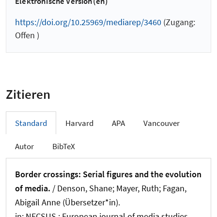
Elektronische Version(en)
https://doi.org/10.25969/mediarep/3460
(Zugang:
Offen )
Zitieren
Standard
Harvard
APA
Vancouver
Autor
BibTeX
Border crossings: Serial figures and the evolution
of media.
/ Denson, Shane
; Mayer, Ruth
; Fagan,
Abigail Anne (Übersetzer*in)
.
in:
NECSUS : European journal of media studies
,