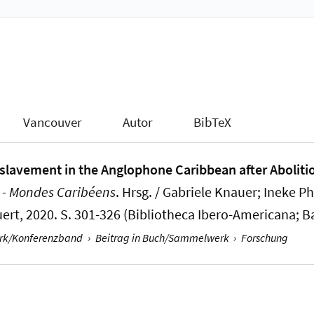
Vancouver
Autor
BibTeX
nslavement in the Anglophone Caribbean after Abolitio
 - Mondes Caribéens
. Hrsg. / Gabriele Knauer; Ineke P
ert, 2020. S. 301-326 (Bibliotheca Ibero-Americana; B
erk/Konferenzband
›
Beitrag in Buch/Sammelwerk
›
Forschung