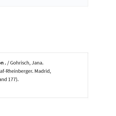
n .
/
Gohrisch, Jana
.
haf-Rheinberger. Madrid,
and 177).