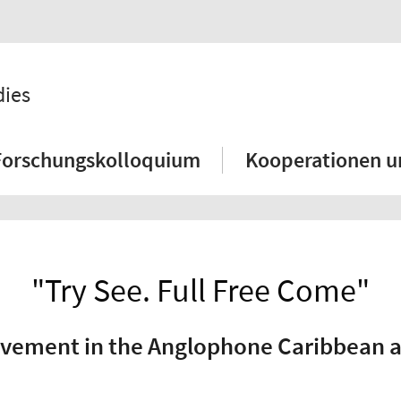
dies
Forschungskolloquium
Kooperationen u
"Try See. Full Free Come"
avement in the Anglophone Caribbean af