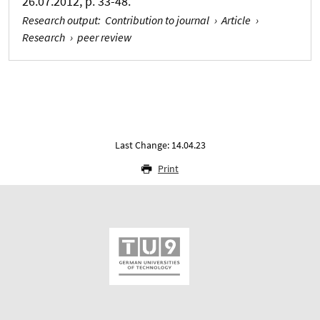
26.07.2012, p. 33-48.
Research output
:
Contribution to journal
›
Article
›
Research
›
peer review
Last Change: 14.04.23
Print