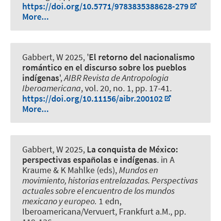
https://doi.org/10.5771/9783835388628-279
More...
Gabbert, W
2025, '
El retorno del nacionalismo
romántico en el discurso sobre los pueblos
indígenas
',
AIBR Revista de Antropologia
Iberoamericana
, vol. 20, no. 1, pp. 17-41.
https://doi.org/10.11156/aibr.200102
More...
Gabbert, W
2025,
La conquista de México:
perspectivas españolas e indígenas
. in A
Kraume & K Mahlke (eds),
Mundos en
movimiento, historias entrelazadas. Perspectivas
actuales sobre el encuentro de los mundos
mexicano y europeo.
1 edn,
Iberoamericana/Vervuert, Frankfurt a.M., pp.