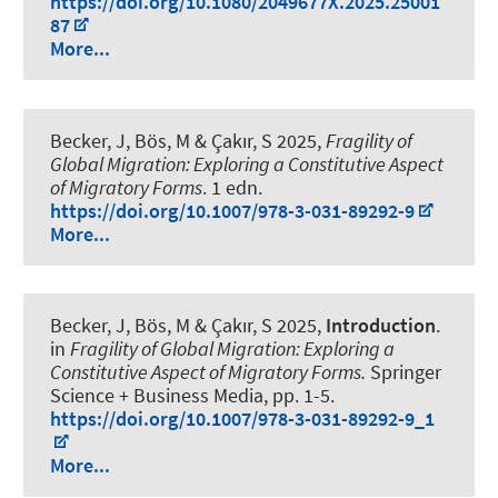
https://doi.org/10.1080/2049677X.2025.25001
87
More...
Becker, J
, Bös, M
& Çakır, S 2025,
Fragility of
Global Migration: Exploring a Constitutive Aspect
of Migratory Forms
. 1 edn.
https://doi.org/10.1007/978-3-031-89292-9
More...
Becker, J
, Bös, M
& Çakır, S 2025,
Introduction
.
in
Fragility of Global Migration: Exploring a
Constitutive Aspect of Migratory Forms.
Springer
Science + Business Media, pp. 1-5.
https://doi.org/10.1007/978-3-031-89292-9_1
More...