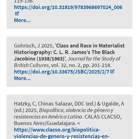
119-136.
https://doi.org/10.31819/9783968697024_006
More...
Gohrisch, J
2025, '
Class and Race in Materialist
Historiography: C. L. R. James’s The Black
Jacobins (1938/1963)
',
Journal for the Study of
British Cultures
, vol. 32, no. 2, pp. 201-218.
https://doi.org/10.33675/JSBC/2025/2/7
More...
Hatzky, C
, Chinas Salazar, DDC (ed.) & Ugalde, A
(ed.) 2025,
Biopolítica, violencia de género y
resistencias en América Latina
. CALAS CLACSO,
Buenos Aires/Guadalajara. <
https://www.clacso.org/biopolitica-
violencias-de-genero-y-resistencias-en-