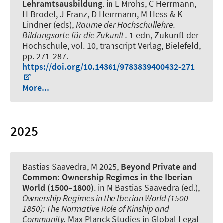
Lehramtsausbildung
. in L Mrohs, C Herrmann,
H Brodel, J Franz, D Herrmann, M Hess & K
Lindner (eds),
Räume der Hochschullehre.
Bildungsorte für die Zukunft .
1 edn, Zukunft der
Hochschule, vol. 10, transcript Verlag, Bielefeld,
pp. 271-287.
https://doi.org/10.14361/9783839400432-271
More...
2025
Bastias Saavedra, M
2025,
Beyond Private and
Common: Ownership Regimes in the Iberian
World (1500–1800)
. in M Bastias Saavedra (ed.),
Ownership Regimes in the Iberian World (1500-
1850): The Normative Role of Kinship and
Community.
Max Planck Studies in Global Legal